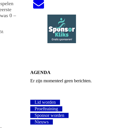
 spelen
eerste
 was 0 –
958.
AGENDA
Er zijn momenteel geen berichten.
Lid worden
Proeftraining
Sponsor worden
Nieuws