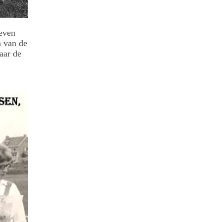
reven
n van de
aar de