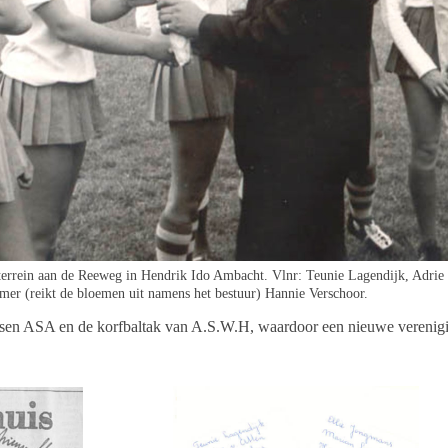
errein aan de Reeweg in Hendrik Ido Ambacht. Vlnr: Teunie Lagendijk, Adrie
mer (reikt de bloemen uit namens het bestuur) Hannie Verschoor.
ussen ASA en de korfbaltak van A.S.W.H, waardoor een nieuwe verenig