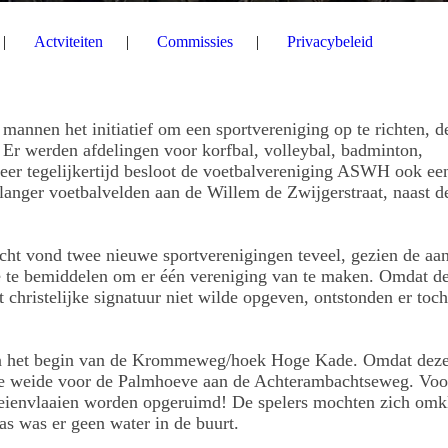
Actviteiten
Commissies
Privacybeleid
annen het initiatief om een sportvereniging op te richten, d
r werden afdelingen voor korfbal, volleybal, badminton,
eer tegelijkertijd besloot de voetbalvereniging ASWH ook ee
langer voetbalvelden aan de Willem de Zwijgerstraat, naast 
ht vond twee nieuwe sportverenigingen teveel, gezien de aa
 te bemiddelen om er één vereniging van te maken. Omdat d
ristelijke signatuur niet wilde opgeven, ontstonden er toc
an het begin van de Krommeweg/hoek Hoge Kade. Omdat dez
de weide voor de Palmhoeve aan de Achterambachtseweg. Voo
oeienvlaaien worden opgeruimd! De spelers mochten zich omk
as was er geen water in de buurt.