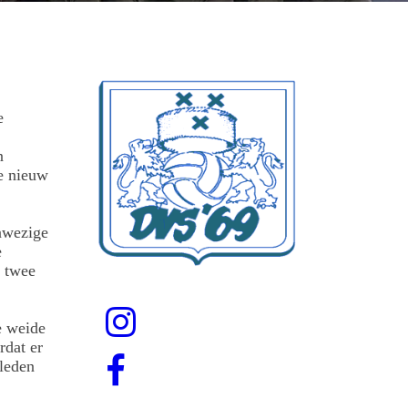
e
n
de nieuw
nwezige
e
h twee
e weide
rdat er
leden