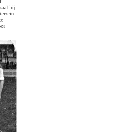
f
aal bij
terrein
te
oor