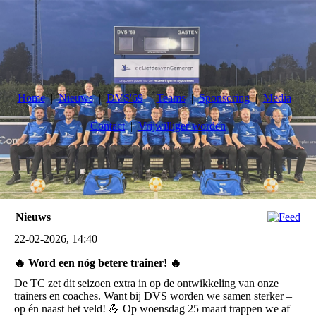
Home
Nieuws
DVS'69
Teams
Sponsoring
Media
Contact
Vrijwilliger worden
Nieuws
22-02-2026, 14:40
🔥 Word een nóg betere trainer! 🔥
De TC zet dit seizoen extra in op de ontwikkeling van onze
trainers en coaches. Want bij DVS worden we samen sterker –
op én naast het veld! 💪 Op woensdag 25 maart trappen we af