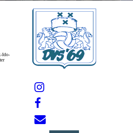
k-Ido-
ter